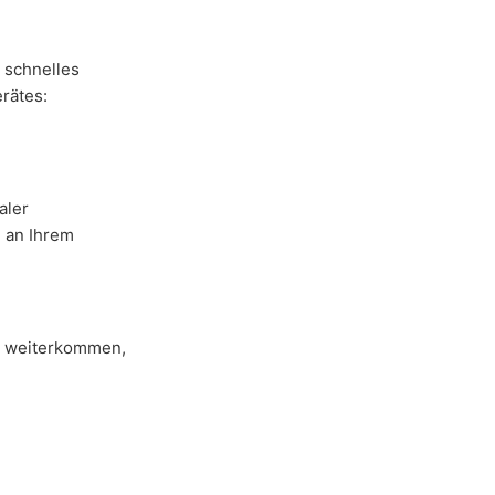
r schnelles
erätes:
aler
 an Ihrem
ht weiterkommen,